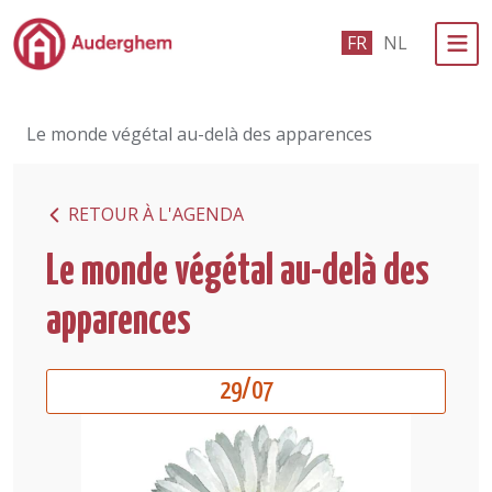
Passer au contenu principal
FR
NL
Administration politique
Le monde végétal au-delà des apparences
Événements et vie associative
eGuichet
RETOUR À L'AGENDA
Vivre à Auderghem
Le monde végétal au-delà des
En 1 clic
apparences
29/07