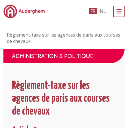
Passer au contenu principal
FR
NL
Administration politique
Règlement-taxe sur les agences de paris aux courses
Événements et vie associative
de chevaux
eGuichet
ADMINISTRATION & POLITIQUE
Vivre à Auderghem
En 1 clic
Règlement-taxe sur les
agences de paris aux courses
de chevaux