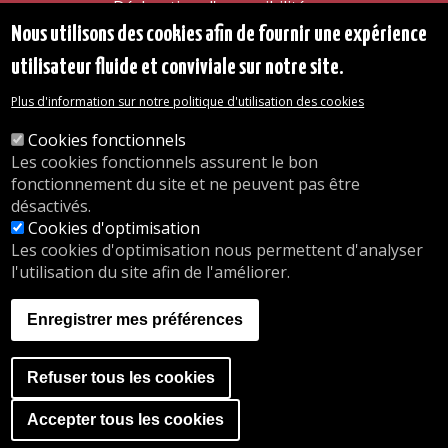
Déclaration d'accessibilité
Transparence
Nous utilisons des cookies afin de fournir une expérience
Accéder à la maison communale
utilisateur fluide et conviviale sur notre site.
Les services de l'administration
Organigramme
Plus d'information sur notre politique d'utilisation des cookies
Contact
Cookies fonctionnels
Les cookies fonctionnels assurent le bon
© 2026 Commune d'Auderghem
fonctionnement du site et ne peuvent pas être
Rue Emile Idiers 12 - 1160 Auderghem
désactivés.
Tel. : 02/676.48.11.
Cookies d'optimisation
Les cookies d'optimisation nous permettent d'analyser
l'utilisation du site afin de l'améliorer.
Nos heures d'ouverture
Inscriptions en crèche
Enregistrer mes préférences
nous.auderghem.be
Activités parascolaires
Faire du sport
Refuser tous les cookies
A website by
Orange Business
Accéder à la banner de co
Accepter tous les cookies