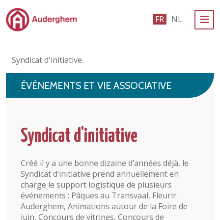
Passer au contenu principal
FR
NL
Administration politique
Syndicat d'initiative
Événements et vie associative
ÉVÉNEMENTS ET VIE ASSOCIATIVE
eGuichet
Vivre à Auderghem
Syndicat d'initiative
En 1 clic
Créé il y a une bonne dizaine d’années déjà, le
Syndicat d’initiative prend annuellement en
charge le support logistique de plusieurs
événements : Pâques au Transvaal, Fleurir
Auderghem, Animations autour de la Foire de
juin, Concours de vitrines, Concours de