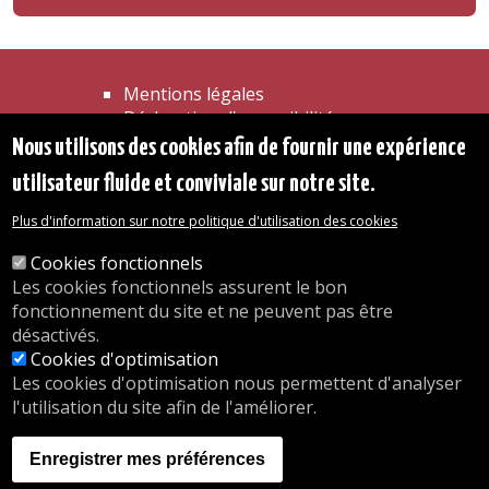
Mentions légales
Déclaration d'accessibilité
Transparence
Nous utilisons des cookies afin de fournir une expérience
Accéder à la maison communale
utilisateur fluide et conviviale sur notre site.
Les services de l'administration
Organigramme
Plus d'information sur notre politique d'utilisation des cookies
Contact
Cookies fonctionnels
Les cookies fonctionnels assurent le bon
© 2026 Commune d'Auderghem
fonctionnement du site et ne peuvent pas être
Rue Emile Idiers 12 - 1160 Auderghem
désactivés.
Tel. : 02/676.48.11.
Cookies d'optimisation
Les cookies d'optimisation nous permettent d'analyser
l'utilisation du site afin de l'améliorer.
Nos heures d'ouverture
Inscriptions en crèche
Enregistrer mes préférences
nous.auderghem.be
Activités parascolaires