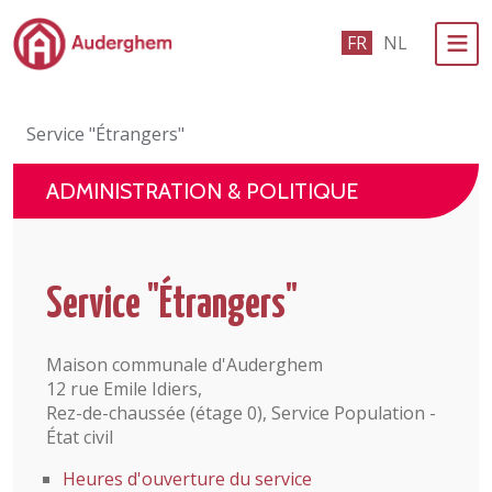
Passer au contenu principal
FR
NL
Administration politique
Service "Étrangers"
Événements et vie associative
ADMINISTRATION & POLITIQUE
eGuichet
Vivre à Auderghem
Service "Étrangers"
En 1 clic
Maison communale d'Auderghem
12 rue Emile Idiers,
Rez-de-chaussée (étage 0), Service Population -
État civil
Heures d'ouverture du service