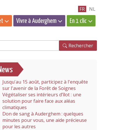
FR
NL
et
Vivre à Auderghem
En 1 clic
hercher
Rechercher
News
Jusqu'au 15 août, participez à l'enquête
sur l'avenir de la Forêt de Soignes
Végétaliser ses intérieurs d’îlot : une
solution pour faire face aux aléas
climatiques
Don de sang à Auderghem : quelques
minutes pour vous, une aide précieuse
pour les autres