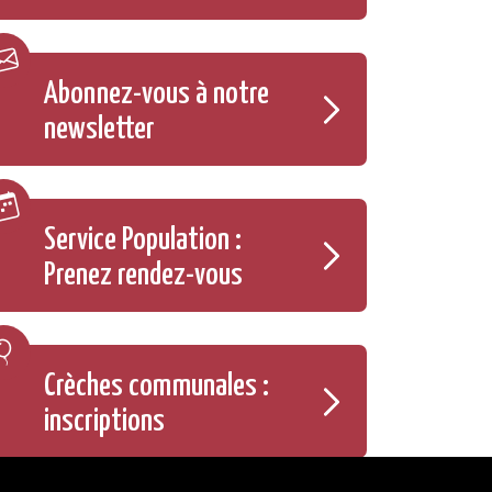
Abonnez-vous à notre
newsletter
Service Population :
Prenez rendez-vous
Crèches communales :
inscriptions