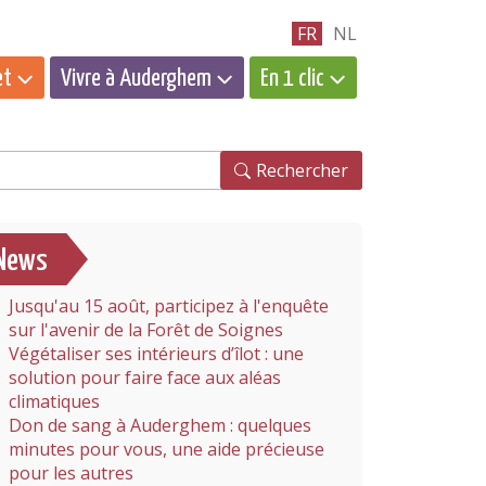
FR
NL
et
Vivre à Auderghem
En 1 clic
hercher
Rechercher
News
Jusqu'au 15 août, participez à l'enquête
sur l'avenir de la Forêt de Soignes
Végétaliser ses intérieurs d’îlot : une
solution pour faire face aux aléas
climatiques
Don de sang à Auderghem : quelques
minutes pour vous, une aide précieuse
pour les autres