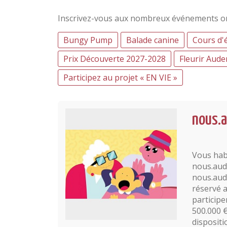
Inscrivez-vous aux nombreux événements o
Bungy Pump
Balade canine
Cours d'
Prix Découverte 2027-2028
Fleurir Aud
Participez au projet « EN VIE »
nous.
Vous hab
nous.aud
nous.aud
réservé 
particip
500.000 
dispositi