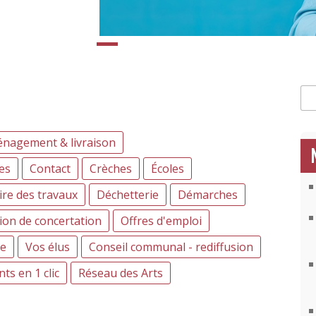
Rec
nagement & livraison
es
Contact
Crèches
Écoles
ire des travaux
Déchetterie
Démarches
on de concertation
Offres d'emploi
e
Vos élus
Conseil communal - rediffusion
s en 1 clic
Réseau des Arts