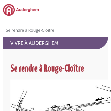
Passer au contenu principal
Administration politique
Se rendre à Rouge-Cloître
Événements et vie associative
VIVRE À AUDERGHEM
eGuichet
Vivre à Auderghem
Se rendre à Rouge-Cloître
En 1 clic