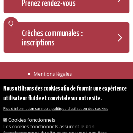
Prenez rendez-vous
Crèches communales :
inscriptions
Mentions légales
Déclaration d'accessibilité
Transparence
Nous utilisons des cookies afin de fournir une expérience
Accéder à la maison communale
utilisateur fluide et conviviale sur notre site.
Les services de l'administration
Organigramme
Plus d'information sur notre politique d'utilisation des cookies
Contact
Cookies fonctionnels
Les cookies fonctionnels assurent le bon
© 2026 Commune d'Auderghem