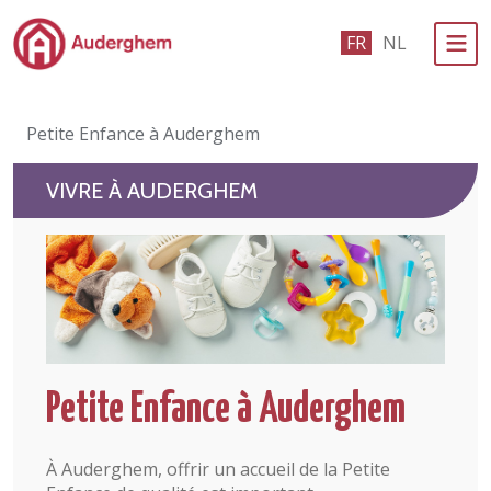
Passer au contenu principal
FR
NL
Administration politique
Petite Enfance à Auderghem
Événements et vie associative
VIVRE À AUDERGHEM
eGuichet
Vivre à Auderghem
En 1 clic
Petite Enfance à Auderghem
À Auderghem, offrir un accueil de la Petite