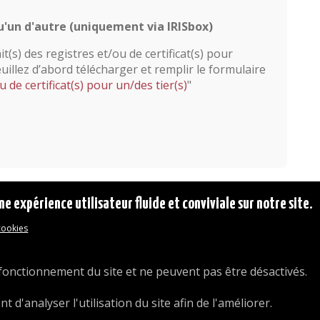
un d'autre (uniquement via IRISbox)
t(s) des registres et/ou de certificat(s) pour
euillez d’abord télécharger et remplir le formulaire
 de certificat(s) pour un/des tier(s)
"
ne expérience utilisateur fluide et conviviale sur notre site.
 cookies
© 2026 Commune d'Auderghem
Rue Emile Idiers 12 - 1160 Auderghem
Tel. : 02/676.48.11.
fonctionnement du site et ne peuvent pas être désactivés.
d'analyser l'utilisation du site afin de l'améliorer.