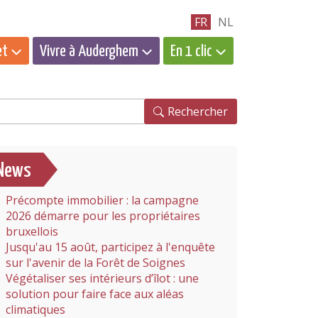
FR
NL
et
Vivre à Auderghem
En 1 clic
hercher
Rechercher
News
Précompte immobilier : la campagne
2026 démarre pour les propriétaires
bruxellois
Jusqu'au 15 août, participez à l'enquête
sur l'avenir de la Forêt de Soignes
Végétaliser ses intérieurs d’îlot : une
solution pour faire face aux aléas
climatiques