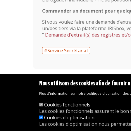
Commander un document pour quelqu'
Si vous voulez faire une demande d’extrai
un/des tiers via la plateforme IRISbox, v
"
Demande d'extrait(s) des registres et/ou
#Service Secrétariat
Nous utilisons des cookies afin de fournir u
Plus d'information sur notre politique d'utilisation des
Mentions légales
Déclaration d'accessibilité
Cookies fonctionnels
Transparence
Les cookies fonctionnels assurent le bon 
Accéder à la maison communale
Cookies d'optimisation
Les services de l'administration
Les cookies d'optimisation nous permettent 
Organigramme