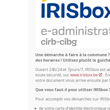
Une démarche à faire à la commune ? 
des horaires ! Utilisez plutôt le guich
Ouvert 24h/24 et 7jours/7, IRISbox est a
toute sécurité, sur
www.irisbox.be
. E
votre document vous arrive ensuite par l
Que vous faut-il pour utiliser IRISbox 
Pour accomplir vos démarches sur IRISbo
de votre carte d’identité électronique (