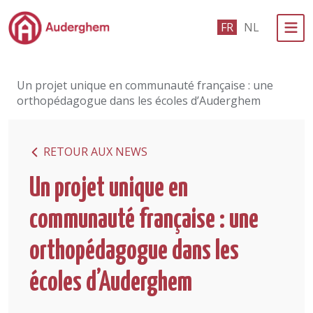
Passer au contenu principal
FR
NL
Administration politique
Un projet unique en communauté française : une
Événements et vie associative
orthopédagogue dans les écoles d’Auderghem
eGuichet
RETOUR AUX NEWS
Vivre à Auderghem
Un projet unique en
En 1 clic
communauté française : une
orthopédagogue dans les
écoles d’Auderghem