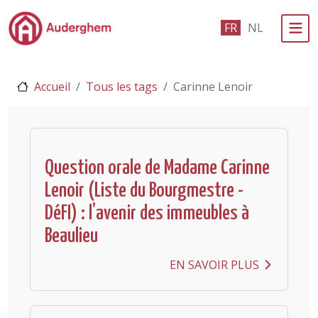
Passer au contenu principal
FR
NL
Administration politique
Accueil
Tous les tags
Carinne Lenoir
Événements et vie associative
eGuichet
Vivre à Auderghem
Question orale de Madame Carinne
Lenoir (Liste du Bourgmestre -
En 1 clic
DéFI) : l’avenir des immeubles à
Beaulieu
EN SAVOIR PLUS