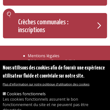
Crèches communales :
inscriptions
Mentions légales
Déclaration d'accessibilité
Transparence
Nous utilisons des cookies afin de fournir une expérience
Accéder à la maison communale
utilisateur fluide et conviviale sur notre site.
Les services de l'administration
Organigramme
Plus d'information sur notre politique d'utilisation des cookies
Contact
Cookies fonctionnels
Les cookies fonctionnels assurent le bon
© 2026 Commune d'Auderghem
fonctionnement du site et ne peuvent pas être
Rue Emile Idiers 12 - 1160 Auderghem