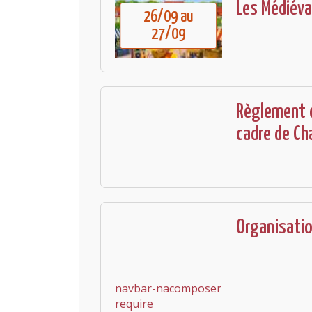
Les Médiéva
26/09 au
27/09
Règlement 
cadre de Ch
Organisati
navbar-nacomposer
require