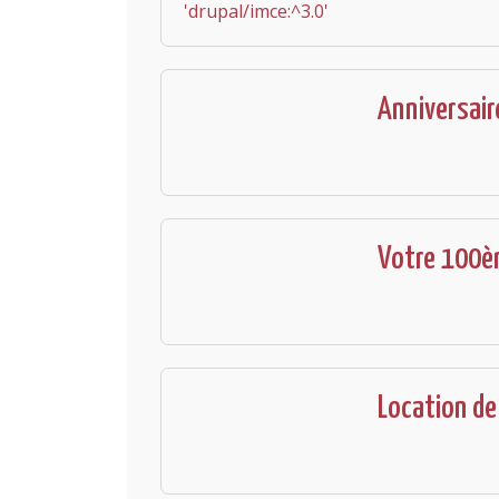
'drupal/imce:^3.0'
Anniversair
Votre 100è
Location de