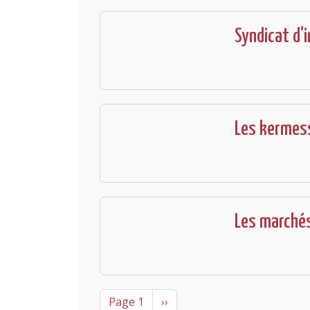
Syndicat d'i
Les kermes
Les marché
Pagination
Next page
Page 1
››