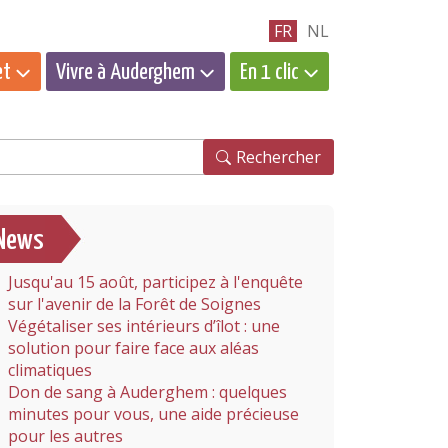
FR
NL
et
Vivre à Auderghem
En 1 clic
hercher
Rechercher
News
Jusqu'au 15 août, participez à l'enquête
sur l'avenir de la Forêt de Soignes
Végétaliser ses intérieurs d’îlot : une
solution pour faire face aux aléas
climatiques
Don de sang à Auderghem : quelques
minutes pour vous, une aide précieuse
pour les autres