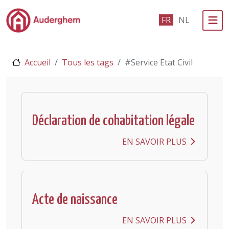
Passer au contenu principal
FR
NL
Administration politique
Accueil
Tous les tags
#Service Etat Civil
Événements et vie associative
eGuichet
Vivre à Auderghem
Déclaration de cohabitation légale
En 1 clic
EN SAVOIR PLUS
Acte de naissance
EN SAVOIR PLUS