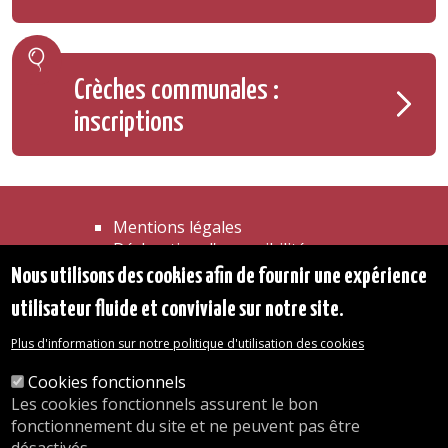
Crèches communales :
inscriptions
Mentions légales
Déclaration d'accessibilité
Transparence
Nous utilisons des cookies afin de fournir une expérience
Accéder à la maison communale
utilisateur fluide et conviviale sur notre site.
Les services de l'administration
Organigramme
Plus d'information sur notre politique d'utilisation des cookies
Contact
Cookies fonctionnels
Les cookies fonctionnels assurent le bon
© 2026 Commune d'Auderghem
fonctionnement du site et ne peuvent pas être
Rue Emile Idiers 12 - 1160 Auderghem