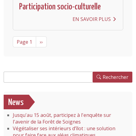
Participation socio-culturelle
EN SAVOIR PLUS
Pagination
Next page
Page 1
››
Rechercher
Rechercher
News
Jusqu'au 15 août, participez à l'enquête sur
l'avenir de la Forêt de Soignes
Végétaliser ses intérieurs d’îlot : une solution
pour faire face aux aléas climatiques