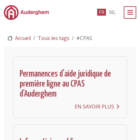
Passer au contenu principal
FR
NL
Administration politique
Accueil
Tous les tags
#CPAS
Événements et vie associative
eGuichet
Vivre à Auderghem
Permanences d’aide juridique de
première ligne au CPAS
En 1 clic
d’Auderghem
EN SAVOIR PLUS