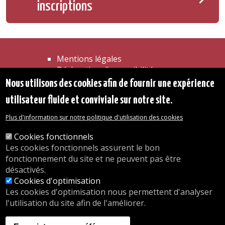
inscriptions
Mentions légales
Déclaration d'accessibilité
Transparence
Nous utilisons des cookies afin de fournir une expérience
Accéder à la maison communale
utilisateur fluide et conviviale sur notre site.
Les services de l'administration
Organigramme
Plus d'information sur notre politique d'utilisation des cookies
Contact
Cookies fonctionnels
Les cookies fonctionnels assurent le bon
© 2026 Commune d'Auderghem
fonctionnement du site et ne peuvent pas être
Rue Emile Idiers 12 - 1160 Auderghem
désactivés.
Tel. : 02/676.48.11.
Cookies d'optimisation
Les cookies d'optimisation nous permettent d'analyser
l'utilisation du site afin de l'améliorer.
Nos heures d'ouverture
Inscriptions en crèche