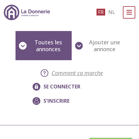
Passer au contenu principal
FR
NL
Administration politique
Toutes les
Ajouter une
Événements et vie associative
annonces
annonce
eGuichet
Vivre à Auderghem
Comment ça marche
En 1 clic
SE CONNECTER
S'INSCRIRE