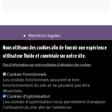
Mentions légales
Déclaration d'accessibilité
Transparence
Nous utilisons des cookies afin de fournir une expérience
Accéder à la maison communale
utilisateur fluide et conviviale sur notre site.
Les services de l'administration
Organigramme
Plus d'information sur notre politique d'utilisation des cookies
Contact
Cookies fonctionnels
Les cookies fonctionnels assurent le bon
© 2026 Commune d'Auderghem
fonctionnement du site et ne peuvent pas être
Rue Emile Idiers 12 - 1160 Auderghem
désactivés.
Tel. : 02/676.48.11.
Cookies d'optimisation
Les cookies d'optimisation nous permettent d'analyser
l'utilisation du site afin de l'améliorer.
Nos heures d'ouverture