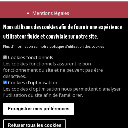
Mentions légales
Déclaration d'accessibilité
Transparence
Nous utilisons des cookies afin de fournir une expérience
Accéder à la maison communale
utilisateur fluide et conviviale sur notre site.
Les services de l'administration
Organigramme
Plus d'information sur notre politique d'utilisation des cookies
Contact
Cookies fonctionnels
Les cookies fonctionnels assurent le bon
© 2026 Commune d'Auderghem
fonctionnement du site et ne peuvent pas être
Rue Emile Idiers 12 - 1160 Auderghem
désactivés.
Tel. : 02/676.48.11.
Cookies d'optimisation
Les cookies d'optimisation nous permettent d'analyser
l'utilisation du site afin de l'améliorer.
Nos heures d'ouverture
Inscriptions en crèche
Enregistrer mes préférences
nous.auderghem.be
Activités parascolaires
Faire du sport
Refuser tous les cookies