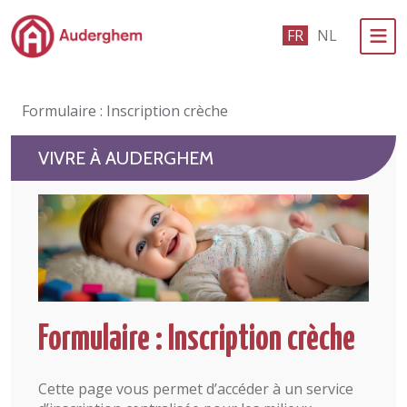
Passer au contenu principal
FR
NL
Administration politique
Formulaire : Inscription crèche
Événements et vie associative
VIVRE À AUDERGHEM
eGuichet
Vivre à Auderghem
En 1 clic
Formulaire : Inscription crèche
Cette page vous permet d’accéder à un service