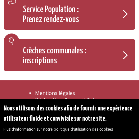
Service Population :
Prenez rendez-vous
Crèches communales :
inscriptions
Mentions légales
Déclaration d'accessibilité
Transparence
Nous utilisons des cookies afin de fournir une expérience
Accéder à la maison communale
utilisateur fluide et conviviale sur notre site.
Les services de l'administration
Organigramme
Plus d'information sur notre politique d'utilisation des cookies
Contact