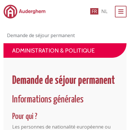
Passer au contenu principal
FR
NL
Administration politique
Demande de séjour permanent
Événements et vie associative
ADMINISTRATION & POLITIQUE
eGuichet
Vivre à Auderghem
Demande de séjour permanent
En 1 clic
Informations générales
Pour qui ?
Les personnes de nationalité européenne ou