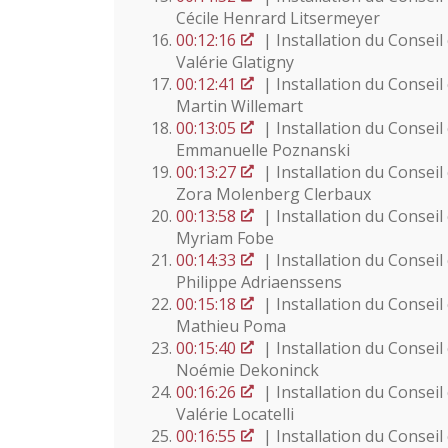
Cécile Henrard Litsermeyer
00:12:16
| Installation du Conse
Valérie Glatigny
00:12:41
| Installation du Consei
Martin Willemart
00:13:05
| Installation du Conse
Emmanuelle Poznanski
00:13:27
| Installation du Conse
Zora Molenberg Clerbaux
00:13:58
| Installation du Conse
Myriam Fobe
00:14:33
| Installation du Consei
Philippe Adriaenssens
00:15:18
| Installation du Consei
Mathieu Poma
00:15:40
| Installation du Conse
Noémie Dekoninck
00:16:26
| Installation du Conse
Valérie Locatelli
00:16:55
| Installation du Conse