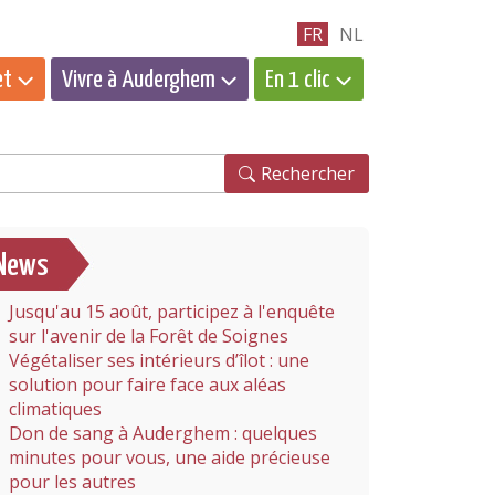
FR
NL
et
Vivre à Auderghem
En 1 clic
hercher
Rechercher
News
Jusqu'au 15 août, participez à l'enquête
sur l'avenir de la Forêt de Soignes
Végétaliser ses intérieurs d’îlot : une
solution pour faire face aux aléas
climatiques
Don de sang à Auderghem : quelques
minutes pour vous, une aide précieuse
pour les autres