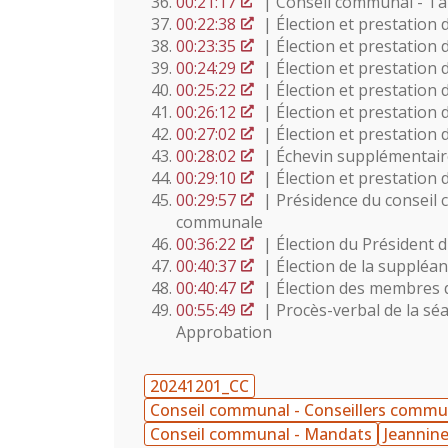
00:21:17
| Conseil communal - Ta
00:22:38
| Élection et prestation
00:23:35
| Élection et prestation
00:24:29
| Élection et prestation
00:25:22
| Élection et prestation
00:26:12
| Élection et prestation
00:27:02
| Élection et prestation
00:28:02
| Échevin supplémentaire
00:29:10
| Élection et prestation
00:29:57
| Présidence du conseil c
communale
00:36:22
| Élection du Président 
00:40:37
| Élection de la suppléa
00:40:47
| Élection des membres d
00:55:49
| Procès-verbal de la sé
Approbation
20241201_CC
Conseil communal - Conseillers comm
Conseil communal - Mandats
Jeannine