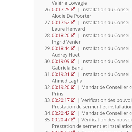
Valérie Lowagie
00:17:25
| Installation du Conse
Alodie De Poorter
00:17:52
| Installation du Conse
Laure Henvard
00:18:20
| Installation du Conse
Ingrid Venier
00:18:44
| Installation du Conse
Audrey Huet
00:19:09
| Installation du Conse
Gabriela Banu
00:19:31
| Installation du Consei
Ahmed Lagha
00:19:20
| Mandat de Conseiller
Prins
00:20:17
| Vérification des pouvo
Prestation de serment et installati
00:20:42
| Mandat de Conseiller 
00:20:47
| Vérification des pouvo
Prestation de serment et installatio