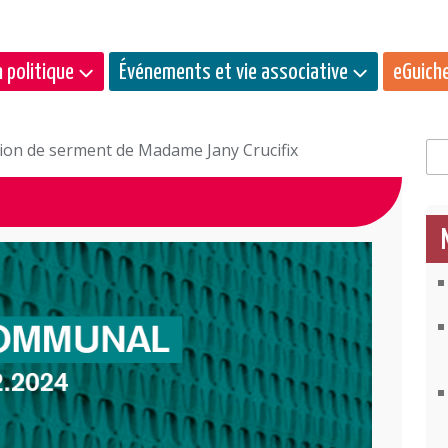
 politique
Événements et vie associative
eGuich
tion de serment de Madame Jany Crucifix
Rec