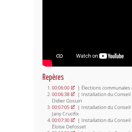
Repères
00:06:00
| Élections communales 
00:06:38
| Installation du Consei
Didier Gosuin
00:07:05
| Installation du Conse
Jany Crucifix
00:07:30
| Installation du Conse
Éloïse Defosset