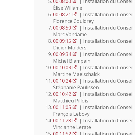
00:08:00
| Installation du Conse
Élise Willame
00:08:21
| Installation du Conse
Florence Couldrey
00:08:50
| Installation du Consei
Marc Vandame
00:09:15
| Installation du Consei
Didier Molders
00:09:34
| Installation du Consei
Michel Blampain
00:10:03
| Installation du Conse
Martine Maelschalck
00:10:24
| Installation du Conse
Stéphanie Paulissen
00:10:42
| Installation du Consei
Matthieu Pillois
00:11:05
| Installation du Consei
François Lebovy
00:11:28
| Installation du Conse
Vincianne Lerate
00:11:52
| Installation du Conse