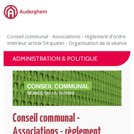
Passer au contenu principal
Administration politique
Conseil communal - Associations - règlement d'ordre
Événements et vie associative
intérieur article 54 quater - Organisation de la séance
eGuichet
ADMINISTRATION & POLITIQUE
Vivre à Auderghem
En 1 clic
Conseil communal -
Associations - règlement