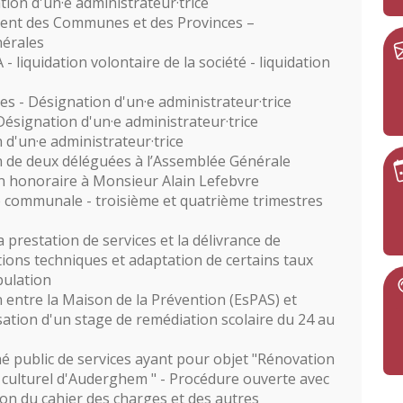
on d'un·e administrateur·trice
ment des Communes et des Provinces –
érales
 - liquidation volontaire de la société - liquidation
es - Désignation d'un·e administrateur·trice
ésignation d'un·e administrateur·trice
d'un·e administrateur·trice
 de deux déléguées à l’Assemblée Générale
vin honoraire à Monsieur Alain Lefebvre
se communale - troisième et quatrième trimestres
prestation de services et la délivrance de
tions techniques et adaptation de certains taux
pulation
n entre la Maison de la Prévention (EsPAS) et
sation d'un stage de remédiation scolaire du 24 au
 public de services ayant pour objet "Rénovation
e culturel d'Auderghem " - Procédure ouverte avec
on du cahier des charges et des autres