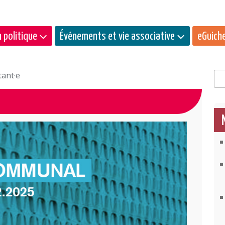
 politique
Événements et vie associative
eGuich
tant·e
Rec