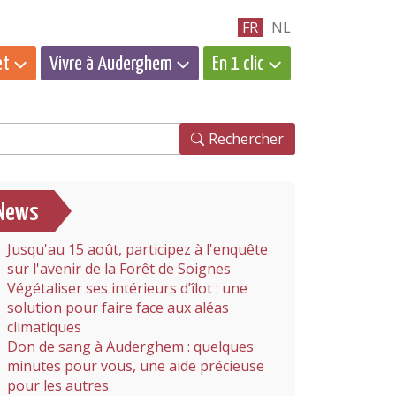
FR
NL
et
Vivre à Auderghem
En 1 clic
hercher
Rechercher
News
Jusqu'au 15 août, participez à l'enquête
sur l'avenir de la Forêt de Soignes
Végétaliser ses intérieurs d’îlot : une
solution pour faire face aux aléas
climatiques
Don de sang à Auderghem : quelques
minutes pour vous, une aide précieuse
pour les autres