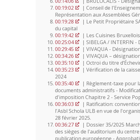
00:14:06
| BRULOCALIS - Désignati
00:19:02
| Conseil de l'Enseigne
Représentation aux Assemblées Gén
00:19:28
| Le Petit Propriétaire SA
du capital
00:19:42
| Les Cuisines Bruxellois
00:25:04
| SIBELGA / INTERFIN - D
00:29:45
| VIVAQUA - Désignation 
00:34:26
| VIVAQUA – désignation
00:35:10
| Octroi du titre d’Éche
00:35:23
| Vérification de la cais
2024
00:35:40
| Règlement-taxe pour la 
documents administratifs - Modifica
d'imposition Chapitre 2 - Service Po
00:36:03
| Ratification: conventio
l'Asbl Schola ULB en vue de l'organi
28 février 2025.
00:36:27
| Dossier 35/2025 Marché
des sièges de l'auditorium du centr
publication européenne - Approbati