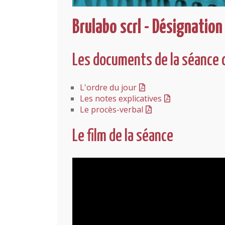
Brulabo scrl - Désignation
Les documents de la séance 
L'ordre du jour
Les notes explicatives
Le procès-verbal
Le film de la séance