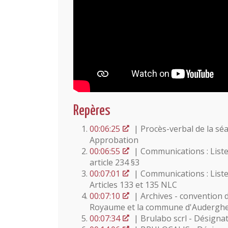
Repères
00:06:25
| Procès-verbal de la sé
Approbation
00:06:55
| Communications : Liste
article 234 §3
00:07:01
| Communications : Liste
Articles 133 et 135 NLC
00:07:10
| Archives - convention d
Royaume et la commune d'Audergh
00:07:34
| Brulabo scrl - Désigna