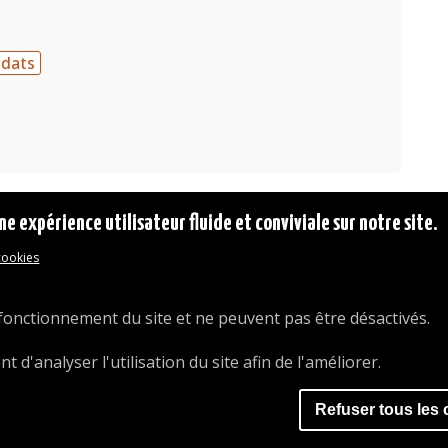
ndats
ne expérience utilisateur fluide et conviviale sur notre site.
 cookies
© 2026 Commune d'Auderghem
Rue Emile Idiers 12 - 1160 Auderghem
Tel. : 02/676.48.11.
fonctionnement du site et ne peuvent pas être désactivés.
d'analyser l'utilisation du site afin de l'améliorer.
Refuser tous les 