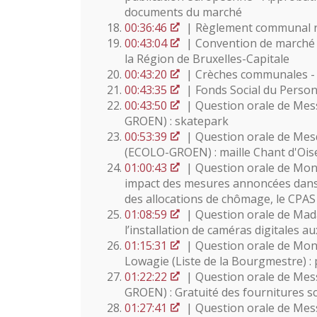
documents du marché
00:36:46
| Règlement communal rela
00:43:04
| Convention de marché 
la Région de Bruxelles-Capitale
00:43:20
| Crèches communales - 
00:43:35
| Fonds Social du Perso
00:43:50
| Question orale de Mess
GROEN) : skatepark
00:53:39
| Question orale de Mes
(ECOLO-GROEN) : maille Chant d'Ois
01:00:43
| Question orale de Mons
impact des mesures annoncées dans 
des allocations de chômage, le CPAS
01:08:59
| Question orale de Mada
l’installation de caméras digitales 
01:15:31
| Question orale de Mon
Lowagie (Liste de la Bourgmestre) :
01:22:22
| Question orale de Mess
GROEN) : Gratuité des fournitures sc
01:27:41
| Question orale de Mess