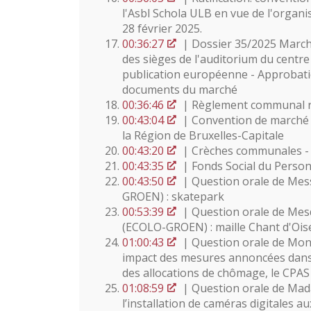
l'Asbl Schola ULB en vue de l'organi
28 février 2025.
00:36:27
| Dossier 35/2025 Marché
des sièges de l'auditorium du centr
publication européenne - Approbati
documents du marché
00:36:46
| Règlement communal rela
00:43:04
| Convention de marché 
la Région de Bruxelles-Capitale
00:43:20
| Crèches communales - 
00:43:35
| Fonds Social du Perso
00:43:50
| Question orale de Mess
GROEN) : skatepark
00:53:39
| Question orale de Mes
(ECOLO-GROEN) : maille Chant d'Ois
01:00:43
| Question orale de Mons
impact des mesures annoncées dans 
des allocations de chômage, le CPAS
01:08:59
| Question orale de Mada
l’installation de caméras digitales 