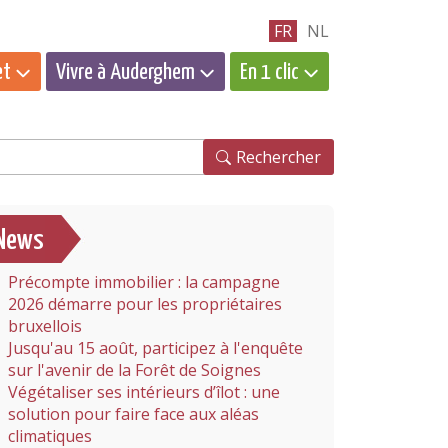
FR
NL
et
Vivre à Auderghem
En 1 clic
hercher
Rechercher
News
Précompte immobilier : la campagne
2026 démarre pour les propriétaires
bruxellois
Jusqu'au 15 août, participez à l'enquête
sur l'avenir de la Forêt de Soignes
Végétaliser ses intérieurs d’îlot : une
solution pour faire face aux aléas
climatiques