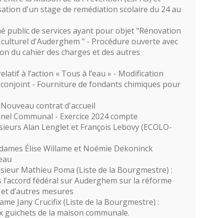
sation d'un stage de remédiation scolaire du 24 au
 public de services ayant pour objet "Rénovation
e culturel d'Auderghem " - Procédure ouverte avec
on du cahier des charges et des autres
tif à l’action « Tous à l’eau » - Modification
conjoint - Fourniture de fondants chimiques pour
Nouveau contrat d'accueil
nnel Communal - Exercice 2024 compte
ieurs Alan Lenglet et François Lebovy (ECOLO-
dames Élise Willame et Noémie Dekoninck
eau
ieur Mathieu Poma (Liste de la Bourgmestre) :
l’accord fédéral sur Auderghem sur la réforme
 et d’autres mesures
me Jany Crucifix (Liste de la Bourgmestre) :
aux guichets de la maison communale.