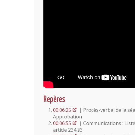
Repères
00:06:25
| Procès-verbal de la sé
Approbation
00:06:55
| Communications : Liste
article 234 §3