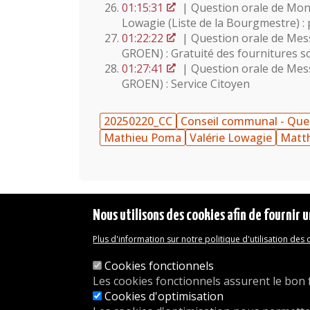
01:15:31
| Question orale de Mon
Lowagie (Liste de la Bourgmestre) :
01:22:22
| Question orale de Mess
GROEN) : Gratuité des fournitures sc
01:27:41
| Question orale de Mess
GROEN) : Service Citoyen
20250220_CC
Conseil communal - Ques
Mathieu Poma
Valérie Lowagie
Matth
Nous utilisons des cookies afin de fournir u
Plus d'information sur notre politique d'utilisation des
Mentions légales
Déclaration d'accessibilité
Cookies fonctionnels
Transparence
Les cookies fonctionnels assurent le bon 
Accéder à la maison communale
Cookies d'optimisation
Les services de l'administration