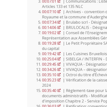
00:07:01
| Communications : Liste
Articles 133 et 135 NLC
00:07:10
| Archives - convention d
Royaume et la commune d'Audergh
00:07:34
| Brulabo scrl - Désigna
00:14:06
| BRULOCALIS - Désignati
00:19:02
| Conseil de l'Enseigne
Représentation aux Assemblées Gén
00:19:28
| Le Petit Propriétaire SA
du capital
00:19:42
| Les Cuisines Bruxellois
00:25:04
| SIBELGA / INTERFIN - D
00:29:45
| VIVAQUA - Désignation 
00:34:26
| VIVAQUA – désignation
00:35:10
| Octroi du titre d’Éche
00:35:23
| Vérification de la cais
2024
00:35:40
| Règlement-taxe pour la 
documents administratifs - Modifica
d'imposition Chapitre 2 - Service Po
00:36:03
| Ratification: conventio