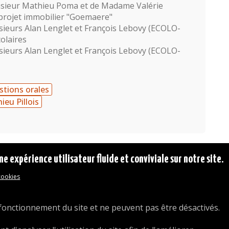
sieur Mathieu Poma et de Madame Valérie
 projet immobilier "Goemaere"
ieurs Alan Lenglet et François Lebovy (ECOLO-
olaires
ieurs Alan Lenglet et François Lebovy (ECOLO-
tions orales
ieu Pillois
ne expérience utilisateur fluide et conviviale sur notre site.
 cookies
© 2026 Commune d'Auderghem
Rue Emile Idiers 12 - 1160 Auderghem
Tel. : 02/676.48.11.
fonctionnement du site et ne peuvent pas être désactivés.