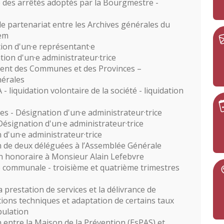
 des arrêtés adoptés par la Bourgmestre -
e partenariat entre les Archives générales du
em
tion d'un·e représentant·e
on d'un·e administrateur·trice
ment des Communes et des Provinces –
érales
 - liquidation volontaire de la société - liquidation
es - Désignation d'un·e administrateur·trice
ésignation d'un·e administrateur·trice
d'un·e administrateur·trice
 de deux déléguées à l’Assemblée Générale
vin honoraire à Monsieur Alain Lefebvre
se communale - troisième et quatrième trimestres
prestation de services et la délivrance de
tions techniques et adaptation de certains taux
pulation
n entre la Maison de la Prévention (EsPAS) et