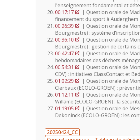
l'enseignement fondamental et détent
00:17:17
| Question orale de Ma
financement du sport à Auderghem
00:26:39
| Question orale de Mons
Bourgmestre) : système d’inscriptio
00:36:10
| Question orale de Mons
Bourgmestre) : gestion de certains cas
00:42:47
| Question orale de Mad
hebdomadaires des déchets ménage
00:54:31
| Question orale de Mon
CDV) : initiatives ClassContact et Be
01:02:29
| Question orale de Mo
Clerbaux (ECOLO-GROEN) : préventi
01:12:11
| Question orale de Mon
Willame (ECOLO-GROEN) : la sécurité 
01:19:05
| Question orale de Me
Dekoninck (ECOLO-GROEN) : les cont
20250424_CC
Conseil communal - Tableau de préséa