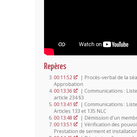
Repères
00:11:52
| Procès-verbal de la sé
Approbation
00:13:36
| Communications : Liste
article 234 §3
00:13:41
| Communications : Liste
Articles 133 et 135 NLC
00:13:48
| Démission d'un membre
00:13:51
| Vérification des pouv
Prestation de serment et installati