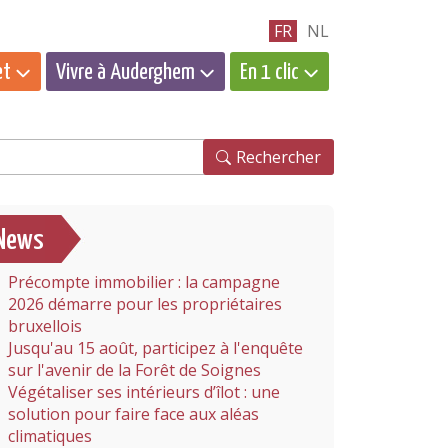
FR
NL
et
Vivre à Auderghem
En 1 clic
hercher
Rechercher
News
Précompte immobilier : la campagne
2026 démarre pour les propriétaires
bruxellois
Jusqu'au 15 août, participez à l'enquête
sur l'avenir de la Forêt de Soignes
Végétaliser ses intérieurs d’îlot : une
solution pour faire face aux aléas
climatiques