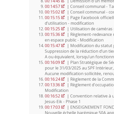
00:14:45
| Démission d'un membre
00:14:57
| Conseil communal - Ta
00:15:02
| Conseil communal - co
00:15:15
| Page Facebook officie
d’utilisation - modification
00:15:25
| Utilisation de caméras
00:15:36
| Règlement-redevance re
en espace public - Modification
00:15:47
| Modification du statut
Suppression de la réduction d’un tie
A ou équivalent, lorsqu’un fonction
00:16:09
| Plan Stratégique de Séc
pour le 31/03/2025 au SPF Intérieur,
Aucune modification sollicitée, ren
00:16:24
| Règlement de la Commis
00:13:36
| Règlement d'occupation 
Modification
00:16:52
| Convention relative à 
Jesus-Eik - Phase 1
00:17:03
| ENSEIGNEMENT FONDAM
Nouvelle échelle barémique 50A app