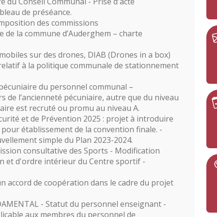
 du Conseil Communal - Prise d'acte
bleau de préséance.
mposition des commissions
lle de la commune d’Auderghem – charte
 mobiles sur des drones, DIAB (Drones in a box)
latif à la politique communale de stationnement
 pécuniaire du personnel communal –
rs de l’ancienneté pécuniaire, autre que du niveau
naire est recruté ou promu au niveau A.
urité et de Prévention 2025 : projet à introduire
 pour établissement de la convention finale. -
ouvellement simple du Plan 2023-2024.
sion consultative des Sports - Modification
et d'ordre intérieur du Centre sportif -
un accord de coopération dans le cadre du projet
ENTAL - Statut du personnel enseignant -
licable aux membres du personnel de