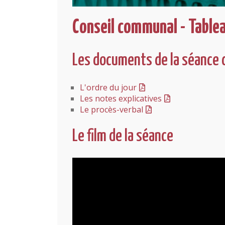
Conseil communal - Table
Les documents de la séance 
L'ordre du jour
Les notes explicatives
Le procès-verbal
Le film de la séance