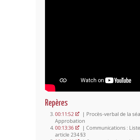
Repères
00:11:52
| Procès-verbal de la sé
Approbation
00:13:36
| Communications : Liste
article 234 §3