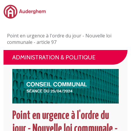
Passer au contenu principal
Administration politique
Point en urgence à l'ordre du jour - Nouvelle loi
Événements et vie associative
communale - article 97
eGuichet
ADMINISTRATION & POLITIQUE
Vivre à Auderghem
En 1 clic
Point en urgence à l'ordre du
jour - Nouvelle loi communale -