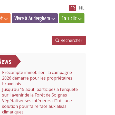
FR
NL
et
Vivre à Auderghem
En 1 clic
hercher
Rechercher
News
Précompte immobilier : la campagne
2026 démarre pour les propriétaires
bruxellois
Jusqu'au 15 août, participez à l'enquête
sur l'avenir de la Forêt de Soignes
Végétaliser ses intérieurs d’îlot : une
solution pour faire face aux aléas
climatiques