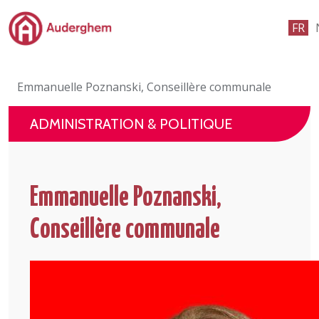
Passer au contenu principal
FR
Administration politique
Emmanuelle Poznanski, Conseillère communale
Événements et vie associative
ADMINISTRATION & POLITIQUE
eGuichet
Vivre à Auderghem
Emmanuelle Poznanski,
En 1 clic
Conseillère communale