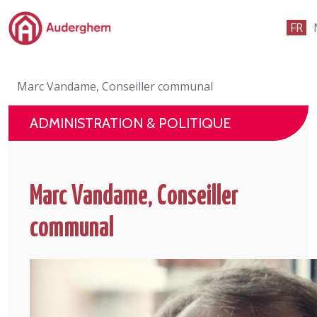
Passer au contenu principal
FR
Administration politique
Marc Vandame, Conseiller communal
Événements et vie associative
ADMINISTRATION & POLITIQUE
eGuichet
Vivre à Auderghem
Marc Vandame, Conseiller
En 1 clic
communal