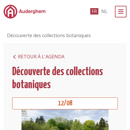
Passer au contenu principal
FR
NL
Administration politique
Découverte des collections botaniques
Événements et vie associative
eGuichet
RETOUR À L'AGENDA
Vivre à Auderghem
Découverte des collections
En 1 clic
botaniques
12/08