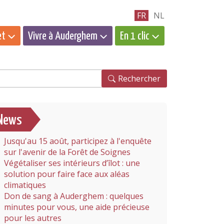
FR
NL
et
Vivre à Auderghem
En 1 clic
hercher
Rechercher
News
Jusqu'au 15 août, participez à l'enquête
sur l'avenir de la Forêt de Soignes
Végétaliser ses intérieurs d’îlot : une
solution pour faire face aux aléas
climatiques
Don de sang à Auderghem : quelques
minutes pour vous, une aide précieuse
pour les autres