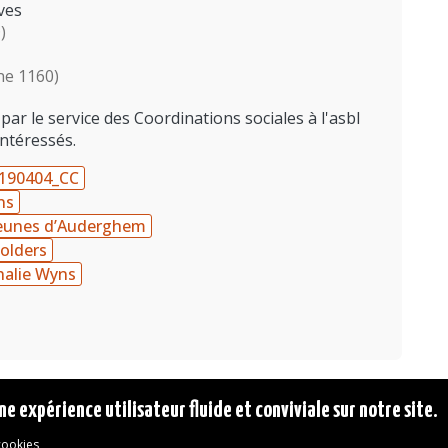
ves
)
ne 1160)
ar le service des Coordinations sociales à l'asbl
ntéressés.
190404_CC
ns
Jeunes d’Auderghem
olders
alie Wyns
ne expérience utilisateur fluide et conviviale sur notre site.
 cookies