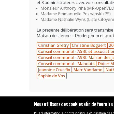
et 3 administrateurs avec voix consultati
Monsieur Anthony Piha (MR-OpenVLD
Madame Emmanuelle Poznanski (PS)
Madame Nathalie Wyns (Liste Citoyen
La présente délibération sera transmise p
Maison des Jeunes d’Auderghem et aux i
Christian Grétry
Christine Bogaert
20
Conseil communal - ASBL et associatio
Conseil communal - ASBL Maison des 
Conseil communal - Mandats
Didier M
Jeannine Crucifix
Marc Vandame
Nath
Sophie de Vos
Nous utilisons des cookies afin de fournir u
Plus d'information sur notre politique d'utilisation des