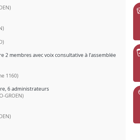
ROEN)
N)
D)
ure 2 membres avec voix consultative à l’assemblée
ne 1160)
ure, 6 administrateurs
LO-GROEN)
ROEN)