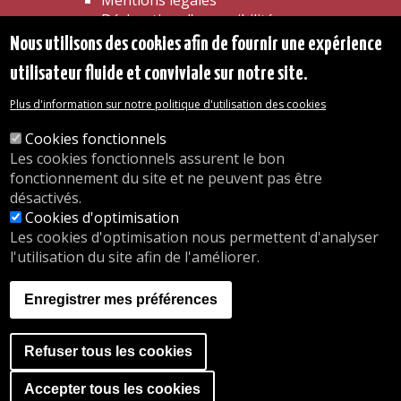
Mentions légales
Déclaration d'accessibilité
Transparence
Nous utilisons des cookies afin de fournir une expérience
Accéder à la maison communale
utilisateur fluide et conviviale sur notre site.
Les services de l'administration
Organigramme
Plus d'information sur notre politique d'utilisation des cookies
Contact
Cookies fonctionnels
Les cookies fonctionnels assurent le bon
© 2026 Commune d'Auderghem
fonctionnement du site et ne peuvent pas être
Rue Emile Idiers 12 - 1160 Auderghem
désactivés.
Tel. : 02/676.48.11.
Cookies d'optimisation
Les cookies d'optimisation nous permettent d'analyser
l'utilisation du site afin de l'améliorer.
Nos heures d'ouverture
Inscriptions en crèche
Enregistrer mes préférences
nous.auderghem.be
Activités parascolaires
Faire du sport
Refuser tous les cookies
A website by
Orange Business
Accéder à la banner de co
Accepter tous les cookies