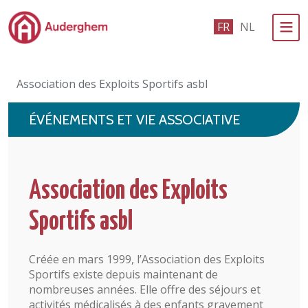
Passer au contenu principal
FR
NL
Administration politique
Association des Exploits Sportifs asbl
Événements et vie associative
ÉVÉNEMENTS ET VIE ASSOCIATIVE
eGuichet
Vivre à Auderghem
Association des Exploits
En 1 clic
Sportifs asbl
Créée en mars 1999, l’Association des Exploits
Sportifs existe depuis maintenant de
nombreuses années. Elle offre des séjours et
activités médicalisés à des enfants gravement