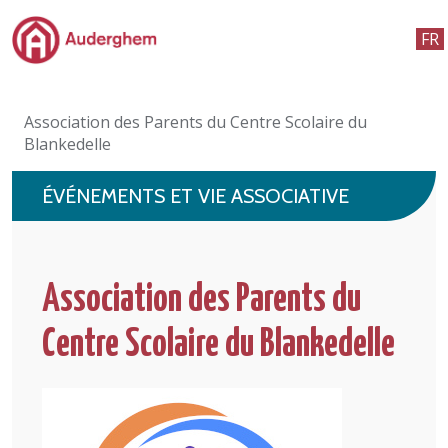
Passer au contenu principal
FR
Administration politique
Association des Parents du Centre Scolaire du
Événements et vie associative
Blankedelle
eGuichet
ÉVÉNEMENTS ET VIE ASSOCIATIVE
Vivre à Auderghem
En 1 clic
Association des Parents du
Centre Scolaire du Blankedelle