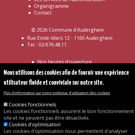
Organigramme
Contact
© 2026 Commune d'Auderghem
Rue Emile Idiers 12 - 1160 Auderghem
Tel. : 02/676.48.11.
Nos heures d'ouverture
Inscriptions en crèche
Nous utilisons des cookies afin de fournir une expérience
nous.auderghem.be
Activités parascolaires
utilisateur fluide et conviviale sur notre site.
Faire du sport
Plus d'information sur notre politique d'utilisation des cookies
A website by
Orange Business
Cookies fonctionnels
Les cookies fonctionnels assurent le bon fonctionnement
site et ne peuvent pas être désactivés.
Cookies d'optimisation
Les cookies d'optimisation nous permettent d'analyser