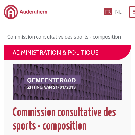
Passer au contenu principal
FR
NL
Administration politique
Commission consultative des sports - composition
Événements et vie associative
ADMINISTRATION & POLITIQUE
eGuichet
Vivre à Auderghem
En 1 clic
Commission consultative des
sports - composition