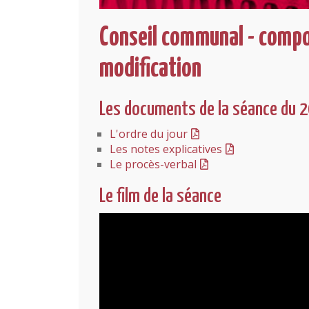
Conseil communal - compo
modification
Les documents de la séance du 
L'ordre du jour
Les notes explicatives
Le procès-verbal
Le film de la séance