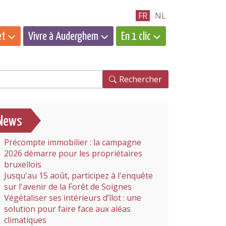
FR
NL
et
Vivre à Auderghem
En 1 clic
hercher
Rechercher
News
Précompte immobilier : la campagne
2026 démarre pour les propriétaires
bruxellois
Jusqu'au 15 août, participez à l'enquête
sur l'avenir de la Forêt de Soignes
Végétaliser ses intérieurs d’îlot : une
solution pour faire face aux aléas
climatiques