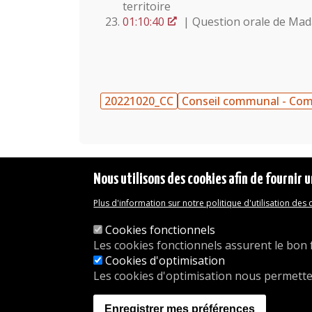
territoire
01:10:40
| Question orale de Mada
20221020_CC
Conseil communal - Co
Nous utilisons des cookies afin de fournir u
Plus d'information sur notre politique d'utilisation des
Mentions légales
Déclaration d'accessibilité
Cookies fonctionnels
Transparence
Les cookies fonctionnels assurent le bon 
Accéder à la maison communale
Cookies d'optimisation
Les services de l'administration
Les cookies d'optimisation nous permettent 
Organigramme
Contact
Enregistrer mes préférences