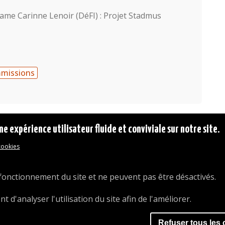
me Carinne Lenoir (DéFI) : Projet Stadmus
mmissions
ne expérience utilisateur fluide et conviviale sur notre site.
 cookies
© 2026 Commune d'Auderghem
Rue Emile Idiers 12 - 1160 Auderghem
Tel. : 02/676.48.11.
fonctionnement du site et ne peuvent pas être désactivés.
d'analyser l'utilisation du site afin de l'améliorer.
Refuser tous les 