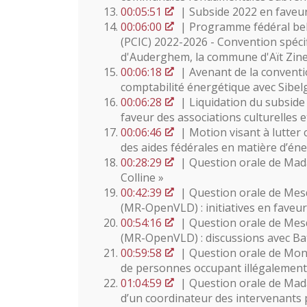
00:05:51
| Subside 2022 en faveu
00:06:00
| Programme fédéral bel
(PCIC) 2022-2026 - Convention spéci
d'Auderghem, la commune d'Aït Zineb
00:06:18
| Avenant de la conventio
comptabilité énergétique avec Sibelga
00:06:28
| Liquidation du subside
faveur des associations culturelles 
00:06:46
| Motion visant à lutter 
des aides fédérales en matière d’éne
00:28:29
| Question orale de Mada
Colline »
00:42:39
| Question orale de Mes
(MR-OpenVLD) : initiatives en faveur
00:54:16
| Question orale de Mes
(MR-OpenVLD) : discussions avec Bat
00:59:58
| Question orale de Mons
de personnes occupant illégalement
01:04:59
| Question orale de Mada
d’un coordinateur des intervenants 