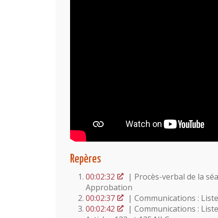
Repères
00:02:32
| Procès-verbal de la sé
Approbation
00:02:37
| Communications : List
00:02:42
| Communications : Liste