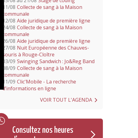
03/08 au 21/08
Stage de coding
11/08
Collecte de sang à la Maison
communale
12/08
Aide juridique de première ligne
24/08
Collecte de sang à la Maison
communale
26/08
Aide juridique de première ligne
27/08
Nuit Européenne des Chauves-
souris à Rouge-Cloître
03/09
Swinging Sandwich : Jo&Reg Band
08/09
Collecte de sang à la Maison
communale
11/09
Clic'Mobile - La recherche
d’informations en ligne
VOIR TOUT L'AGENDA
Consultez nos heures