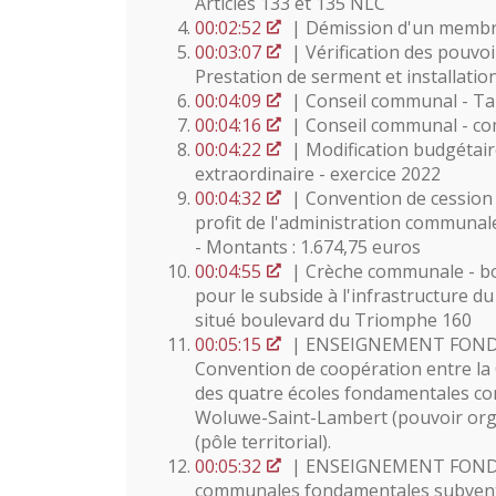
Articles 133 et 135 NLC
00:02:52
| Démission d'un membre
00:03:07
| Vérification des pouv
Prestation de serment et installati
00:04:09
| Conseil communal - Ta
00:04:16
| Conseil communal - co
00:04:22
| Modification budgétaire
extraordinaire - exercice 2022
00:04:32
| Convention de cession d
profit de l'administration communale
- Montants : 1.674,75 euros
00:04:55
| Crèche communale - bo
pour le subside à l'infrastructure d
situé boulevard du Triomphe 160
00:05:15
| ENSEIGNEMENT FONDAME
Convention de coopération entre l
des quatre écoles fondamentales c
Woluwe-Saint-Lambert (pouvoir organ
(pôle territorial).
00:05:32
| ENSEIGNEMENT FONDAME
communales fondamentales subvent