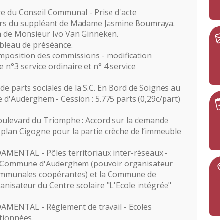
 du Conseil Communal - Prise d'acte
oirs du suppléant de Madame Jasmine Boumraya.
on de Monsieur Ivo Van Ginneken.
bleau de préséance.
mposition des commissions - modification
 n°3 service ordinaire et n° 4 service
e parts sociales de la S.C. En Bord de Soignes au
 d'Auderghem - Cession : 5.775 parts (0,29c/part)
ulevard du Triomphe : Accord sur la demande
u plan Cigogne pour la partie crèche de l’immeuble
NTAL - Pôles territoriaux inter-réseaux -
a Commune d'Auderghem (pouvoir organisateur
ommunales coopérantes) et la Commune de
isateur du Centre scolaire "L'Ecole intégrée"
NTAL - Règlement de travail - Ecoles
ionnées.