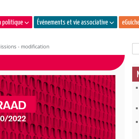
 politique
Événements et vie associative
eGuich
ssions - modification
Rec