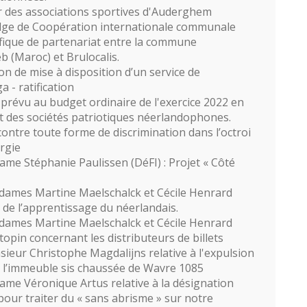
r des associations sportives d'Auderghem
ge de Coopération internationale communale
fique de partenariat entre la commune
 (Maroc) et Brulocalis.
n de mise à disposition d’un service de
 - ratification
 prévu au budget ordinaire de l'exercice 2022 en
et des sociétés patriotiques néerlandophones.
contre toute forme de discrimination dans l’octroi
rgie
me Stéphanie Paulissen (DéFI) : Projet « Côté
dames Martine Maelschalck et Cécile Henrard
 de l’apprentissage du néerlandais.
dames Martine Maelschalck et Cécile Henrard
opin concernant les distributeurs de billets
ieur Christophe Magdalijns relative à l'expulsion
 l’immeuble sis chaussée de Wavre 1085
me Véronique Artus relative à la désignation
pour traiter du « sans abrisme » sur notre