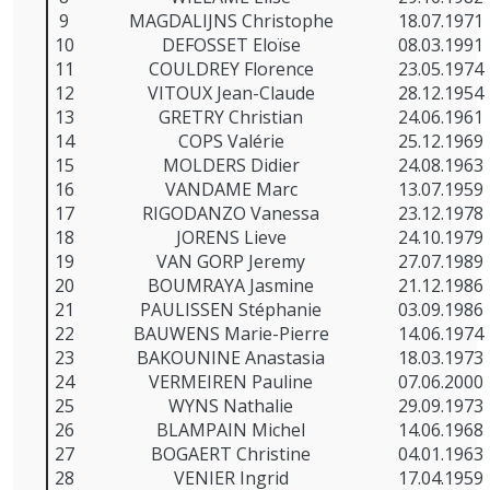
9
MAGDALIJNS Christophe
18.07.1971
10
DEFOSSET Eloïse
08.03.1991
11
COULDREY Florence
23.05.1974
12
VITOUX Jean-Claude
28.12.1954
13
GRETRY Christian
24.06.1961
14
COPS Valérie
25.12.1969
15
MOLDERS Didier
24.08.1963
16
VANDAME Marc
13.07.1959
17
RIGODANZO Vanessa
23.12.1978
18
JORENS Lieve
24.10.1979
19
VAN GORP Jeremy
27.07.1989
20
BOUMRAYA Jasmine
21.12.1986
21
PAULISSEN Stéphanie
03.09.1986
22
BAUWENS Marie-Pierre
14.06.1974
23
BAKOUNINE Anastasia
18.03.1973
24
VERMEIREN Pauline
07.06.2000
25
WYNS Nathalie
29.09.1973
26
BLAMPAIN Michel
14.06.1968
27
BOGAERT Christine
04.01.1963
28
VENIER Ingrid
17.04.1959