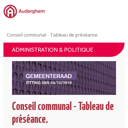
Passer au contenu principal
Administration politique
Conseil communal - Tableau de préséance.
Événements et vie associative
ADMINISTRATION & POLITIQUE
eGuichet
Vivre à Auderghem
En 1 clic
Conseil communal - Tableau de
préséance.