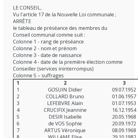
LE CONSEIL,
Vu l'article 17 de la Nouvelle Loi communale ;
ARRÊTE
le tableau de préséance des membres du
Conseil communal comme suit :
Colonne 1 - rang de préséance
Colonne 2 - nom et prénom
Colonne 3 - date de naissance
Colonne 4 - date de la première élection comme
Conseiller (services ininterrompus)
Colonne 5 – suffrages
1
2
3
1
GOSUIN Didier
09.07.1952
2
COLLARD Bruno
01.06.1957
3
LEFEBVRE Alain
01.07.1953
4
CRUCIFIX Jeannine
16.12.1954
5
DESIR Isabelle
20.05.1968
6
de VOS Sophie
20.09.1972
7
ARTUS Véronique
08.09.1968
8
WILLAME Elise
29.10.1982