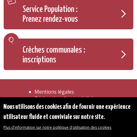
Service Population :
Prenez rendez-vous
Crèches communales :
inscriptions
Mentions légales
Déclaration d'accessibilité
Transparence
Nous utilisons des cookies afin de fournir une expérience
Accéder à la maison communale
utilisateur fluide et conviviale sur notre site.
Les services de l'administration
Organigramme
Plus d'information sur notre politique d'utilisation des cookies
Contact