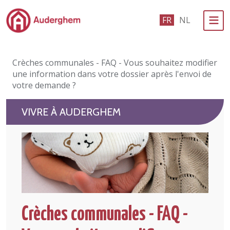
Passer au contenu principal
FR
NL
Administration politique
Crèches communales - FAQ - Vous souhaitez modifier
Événements et vie associative
une information dans votre dossier après l'envoi de
votre demande ?
eGuichet
VIVRE À AUDERGHEM
Vivre à Auderghem
En 1 clic
Crèches communales - FAQ -