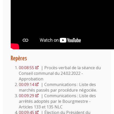
Repères
00:08:55
| Procès-verbal de la séance du
Conseil communal du 24.02.2022 -
Approbation
00:09:14
| Communications : Liste des
marchés passés par procédure négociée.
00:09:29
| Communications : Liste des
arrêtés adoptés par le Bourgmestre -
Articles 133 et 135 NLC
00:09:45
| Élection du Président du