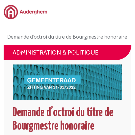
Passer au contenu principal
Administration politique
Demande d’octroi du titre de Bourgmestre honoraire
Événements et vie associative
ADMINISTRATION & POLITIQUE
eGuichet
Vivre à Auderghem
En 1 clic
Demande d’octroi du titre de
Bourgmestre honoraire