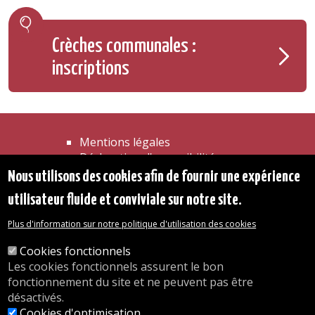
Crèches communales :
inscriptions
Mentions légales
Déclaration d'accessibilité
Transparence
Nous utilisons des cookies afin de fournir une expérience
Accéder à la maison communale
utilisateur fluide et conviviale sur notre site.
Les services de l'administration
Organigramme
Plus d'information sur notre politique d'utilisation des cookies
Contact
Cookies fonctionnels
Les cookies fonctionnels assurent le bon
© 2026 Commune d'Auderghem
fonctionnement du site et ne peuvent pas être
Rue Emile Idiers 12 - 1160 Auderghem
désactivés.
Tel. : 02/676.48.11.
Cookies d'optimisation