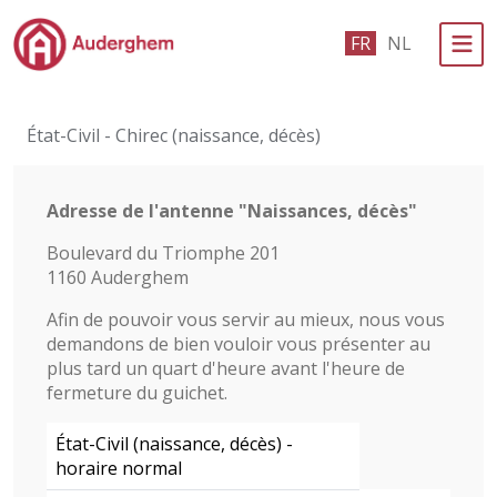
Passer au contenu principal
FR
NL
Administration politique
État-Civil - Chirec (naissance, décès)
Événements et vie associative
eGuichet
Adresse de l'antenne "Naissances, décès"
Boulevard du Triomphe 201
Vivre à Auderghem
1160 Auderghem
En 1 clic
Afin de pouvoir vous servir au mieux, nous vous
demandons de bien vouloir vous présenter au
plus tard un quart d'heure avant l'heure de
fermeture du guichet.
État-Civil (naissance, décès) -
horaire normal