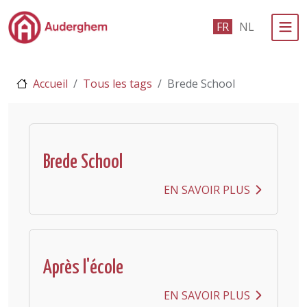
Passer au contenu principal
FR
NL
Administration politique
Accueil
Tous les tags
Brede School
Événements et vie associative
eGuichet
Vivre à Auderghem
Brede School
En 1 clic
EN SAVOIR PLUS
Après l'école
EN SAVOIR PLUS