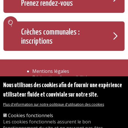
Prenez rendez-vous
Crèches communales :
inscriptions
Mentions légales
Déclaration d'accessibilité
Transparence
Nous utilisons des cookies afin de fournir une expérience
Accéder à la maison communale
utilisateur fluide et conviviale sur notre site.
Les services de l'administration
Organigramme
Plus d'information sur notre politique d'utilisation des cookies
Contact
Cookies fonctionnels
Les cookies fonctionnels assurent le bon
© 2026 Commune d'Auderghem