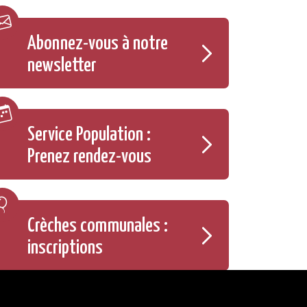
Abonnez-vous à notre
newsletter
Service Population :
Prenez rendez-vous
Crèches communales :
inscriptions