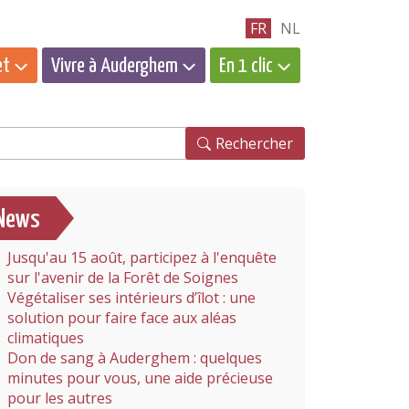
FR
NL
et
Vivre à Auderghem
En 1 clic
hercher
Rechercher
News
Jusqu'au 15 août, participez à l'enquête
sur l'avenir de la Forêt de Soignes
Végétaliser ses intérieurs d’îlot : une
solution pour faire face aux aléas
climatiques
Don de sang à Auderghem : quelques
minutes pour vous, une aide précieuse
pour les autres