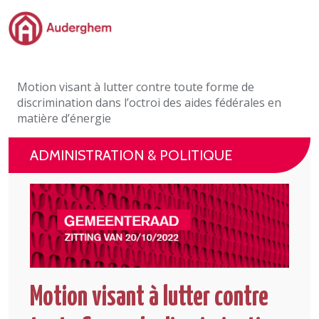
Passer au contenu principal
Administration politique
Motion visant à lutter contre toute forme de
Événements et vie associative
discrimination dans l’octroi des aides fédérales en
matière d’énergie
eGuichet
ADMINISTRATION & POLITIQUE
Vivre à Auderghem
En 1 clic
Motion visant à lutter contre