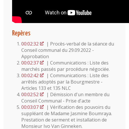
Repères
00:02:32
| Procès-verbal de la séance du
Conseil communal du 29.09.2022 -
Approbation
00:02:37
| Communications : Liste des
marchés passés par procédure négociée.
00:02:42
| Communications : Liste des
arrêtés adoptés par la Bourgmestre -
Articles 133 et 135 NLC
00:02:52
| Démission d'un membre du
Conseil Communal - Prise d'acte
00:03:07
| Vérification des pouvoirs du
suppléant de Madame Jasmine Boumraya.
Prestation de serment et installation de
Monsieur Ivo Van Ginneken.