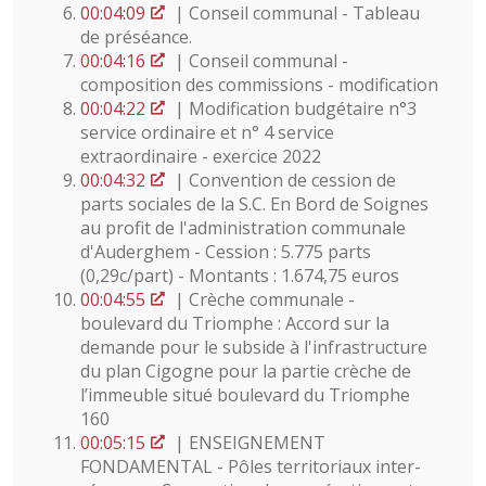
00:04:09
| Conseil communal - Tableau
de préséance.
00:04:16
| Conseil communal -
composition des commissions - modification
00:04:22
| Modification budgétaire n°3
service ordinaire et n° 4 service
extraordinaire - exercice 2022
00:04:32
| Convention de cession de
parts sociales de la S.C. En Bord de Soignes
au profit de l'administration communale
d'Auderghem - Cession : 5.775 parts
(0,29c/part) - Montants : 1.674,75 euros
00:04:55
| Crèche communale -
boulevard du Triomphe : Accord sur la
demande pour le subside à l'infrastructure
du plan Cigogne pour la partie crèche de
l’immeuble situé boulevard du Triomphe
160
00:05:15
| ENSEIGNEMENT
FONDAMENTAL - Pôles territoriaux inter-