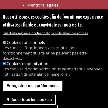
Mentions légales
Déclaration d'accessibilité
Transparence
Nous utilisons des cookies afin de fournir une expérience
Accéder à la maison communale
utilisateur fluide et conviviale sur notre site.
Les services de l'administration
Organigramme
Plus d'information sur notre politique d'utilisation des cookies
Contact
Cookies fonctionnels
Les cookies fonctionnels assurent le bon
© 2026 Commune d'Auderghem
fonctionnement du site et ne peuvent pas être
Rue Emile Idiers 12 - 1160 Auderghem
désactivés.
Tel. : 02/676.48.11.
Cookies d'optimisation
Les cookies d'optimisation nous permettent d'analyser
l'utilisation du site afin de l'améliorer.
Nos heures d'ouverture
Inscriptions en crèche
Enregistrer mes préférences
nous.auderghem.be
Activités parascolaires
Faire du sport
Refuser tous les cookies
A website by
Orange Business
Accéder à la banner de co