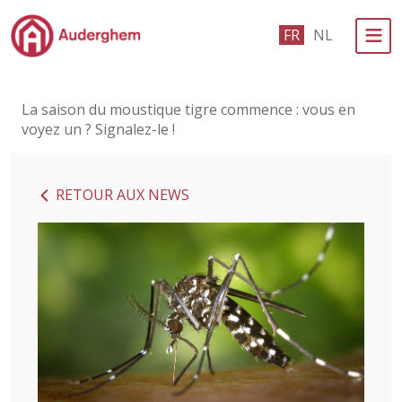
Passer au contenu principal
FR
NL
Administration politique
La saison du moustique tigre commence : vous en
Événements et vie associative
voyez un ? Signalez-le !
eGuichet
RETOUR AUX NEWS
Vivre à Auderghem
En 1 clic