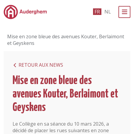
Passer au contenu principal
FR
NL
Administration politique
Mise en zone bleue des avenues Kouter, Berlaimont
Événements et vie associative
et Geyskens
eGuichet
RETOUR AUX NEWS
Vivre à Auderghem
Mise en zone bleue des
En 1 clic
avenues Kouter, Berlaimont et
Geyskens
Le Collège en sa séance du 10 mars 2026, a
décidé de placer les rues suivantes en zone