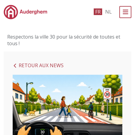
Passer au contenu principal
FR
NL
Administration politique
Respectons la ville 30 pour la sécurité de toutes et
Événements et vie associative
tous !
eGuichet
RETOUR AUX NEWS
Vivre à Auderghem
En 1 clic