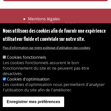
Mentions légales
Déclaration d'accessibilité
Transparence
Nous utilisons des cookies afin de fournir une expérience
Accéder à la maison communale
utilisateur fluide et conviviale sur notre site.
Les services de l'administration
Organigramme
Plus d'information sur notre politique d'utilisation des cookies
Contact
Cookies fonctionnels
Les cookies fonctionnels assurent le bon
© 2026 Commune d'Auderghem
fonctionnement du site et ne peuvent pas être
Rue Emile Idiers 12 - 1160 Auderghem
désactivés.
Tel. : 02/676.48.11.
Cookies d'optimisation
Les cookies d'optimisation nous permettent d'analyser
l'utilisation du site afin de l'améliorer.
Nos heures d'ouverture
Inscriptions en crèche
Enregistrer mes préférences
nous.auderghem.be
Activités parascolaires