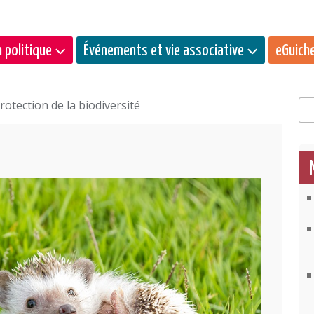
 politique
Événements et vie associative
eGuich
rotection de la biodiversité
Rec