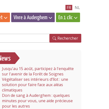
FR
NL
et
Vivre à Auderghem
En 1 clic
hercher
Rechercher
News
Jusqu'au 15 août, participez à l'enquête
sur l'avenir de la Forêt de Soignes
Végétaliser ses intérieurs d’îlot : une
solution pour faire face aux aléas
climatiques
Don de sang à Auderghem : quelques
minutes pour vous, une aide précieuse
pour les autres