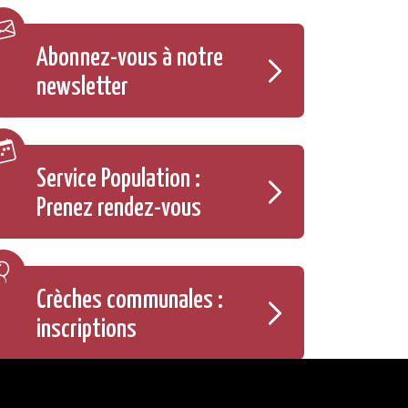
Abonnez-vous à notre
newsletter
Service Population :
Prenez rendez-vous
Crèches communales :
inscriptions