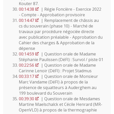
Kouter 87.
00:14:38
| Régie Foncière - Exercice 2022
- Compte - Approbation provisoire
00:14:47
| Remplacement de châssis au
cs du souverain (phase 10) - Marché de
travaux par procédure négociée directe
avec publication préalable - Approbation du
Cahier des charges & Approbation de la
dépense
00:14:59
| Question orale de Madame
Stéphanie Paulissen (DéFI) : Survol / piste 01
00:22:56
| Question orale de Madame
Carinne Lenoir (DéFI) : Projet Stadmus
00:33:17
| Question orale de Monsieur
Marc Vandame (DéFI) à propos de la
présence de squatteurs à Auderghem au
199 boulevard du Souverain
00:39:30
| Question orale de Mesdames
Martine Maelschalck et Cécile Henrard (MR-
OpenVLD) à propos de la thermographie