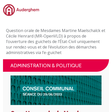
Passer au contenu principal
Administration politique
Question orale de Mesdames Martine Maelschalck et
Événements et vie associative
Cécile Henrard (MR-OpenVLD) à propos de
l’ouverture des guichets de l’État-Civil uniquement
eGuichet
sur rendez-vous et de l’évolution des démarches
administratives via l’e-guichet
Vivre à Auderghem
ADMINISTRATION & POLITIQUE
En 1 clic