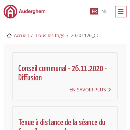
Passer au contenu principal
FR
NL
Administration politique
Accueil
Tous les tags
20201126_CC
Événements et vie associative
eGuichet
Vivre à Auderghem
Conseil communal - 26.11.2020 -
Diffusion
En 1 clic
EN SAVOIR PLUS
Tenue à distance de la séance du