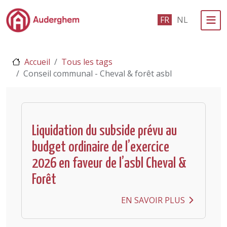
Passer au contenu principal
FR
NL
Administration politique
Accueil
Tous les tags
Événements et vie associative
Conseil communal - Cheval & forêt asbl
eGuichet
Vivre à Auderghem
Liquidation du subside prévu au
En 1 clic
budget ordinaire de l’exercice
2026 en faveur de l’asbl Cheval &
Forêt
EN SAVOIR PLUS