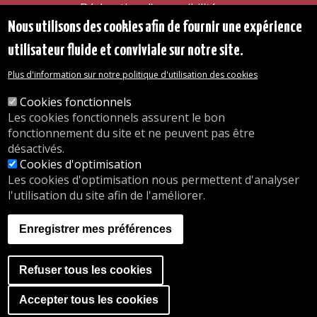
Déclaration d'accessibilité
Transparence
Nous utilisons des cookies afin de fournir une expérience
Accéder à la maison communale
utilisateur fluide et conviviale sur notre site.
Les services de l'administration
Organigramme
Plus d'information sur notre politique d'utilisation des cookies
Contact
Cookies fonctionnels
Les cookies fonctionnels assurent le bon
© 2026 Commune d'Auderghem
fonctionnement du site et ne peuvent pas être
Rue Emile Idiers 12 - 1160 Auderghem
désactivés.
Tel. : 02/676.48.11.
Cookies d'optimisation
Les cookies d'optimisation nous permettent d'analyser
l'utilisation du site afin de l'améliorer.
Nos heures d'ouverture
Inscriptions en crèche
Enregistrer mes préférences
nous.auderghem.be
Activités parascolaires
Faire du sport
Refuser tous les cookies
A website by
Orange Business
Accéder à la banner de co
Accepter tous les cookies