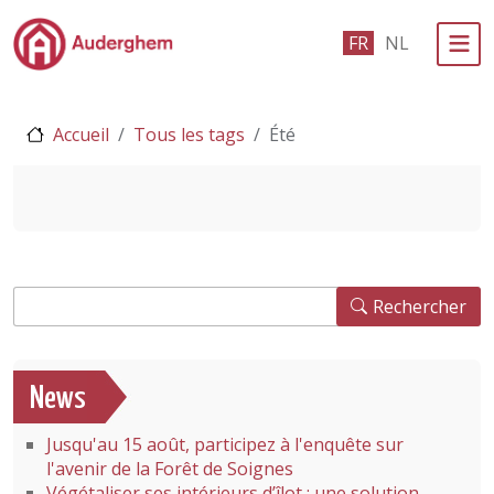
Passer au contenu principal
FR
NL
Administration politique
Accueil
Tous les tags
Été
Événements et vie associative
eGuichet
Vivre à Auderghem
Rechercher
En 1 clic
Rechercher
News
Jusqu'au 15 août, participez à l'enquête sur
l'avenir de la Forêt de Soignes
Végétaliser ses intérieurs d’îlot : une solution